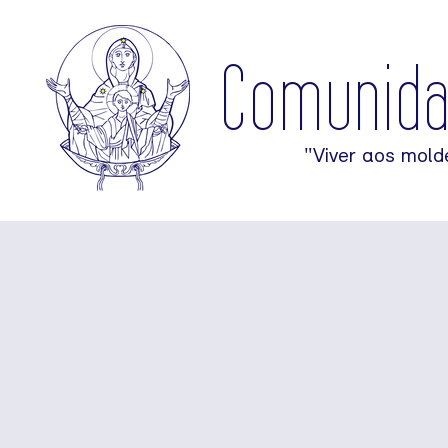
Comunid
"Viver aos mold