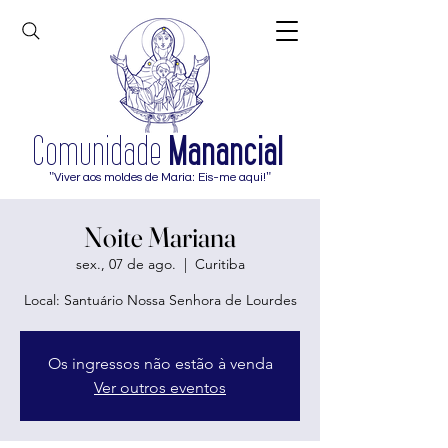
Comunidade
Manancial
"Viver aos moldes de Maria: Eis-me aqui!"
Noite Mariana
sex., 07 de ago.
  |  
Curitiba
Local: Santuário Nossa Senhora de Lourdes
Os ingressos não estão à venda
Ver outros eventos