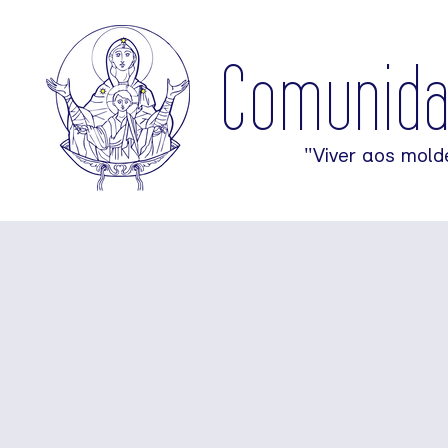
Comunid
"Viver aos mold