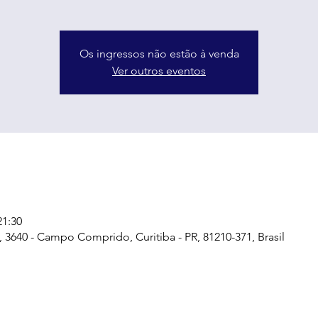
Os ingressos não estão à venda
Ver outros eventos
21:30
, 3640 - Campo Comprido, Curitiba - PR, 81210-371, Brasil