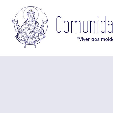
Comunid
"Viver aos mold