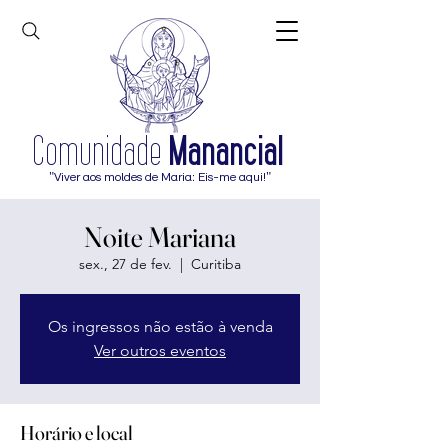
Comunidade
Manancial
"Viver aos moldes de Maria: Eis-me aqui!"
Noite Mariana
sex., 27 de fev.
  |  
Curitiba
Os ingressos não estão à venda
Ver outros eventos
Horário e local