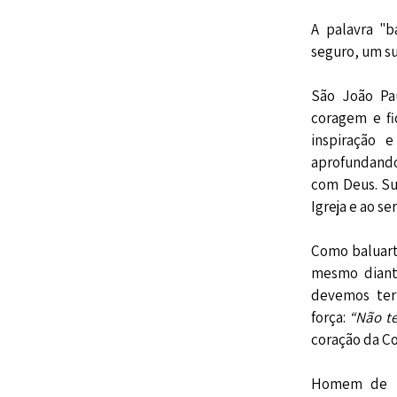
A palavra "b
seguro, um s
São João Pa
coragem e fi
inspiração 
aprofundando
com Deus. Su
Igreja e ao s
Como baluarte
mesmo diant
devemos ter
força:
“Não t
coração da C
Homem de pr