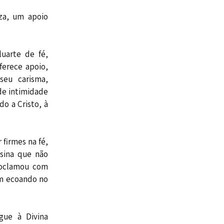
eza, um apoio
uarte de fé,
ferece apoio,
eu carisma,
de intimidade
o a Cristo, à
firmes na fé,
sina que não
roclamou com
am ecoando no
gue à Divina