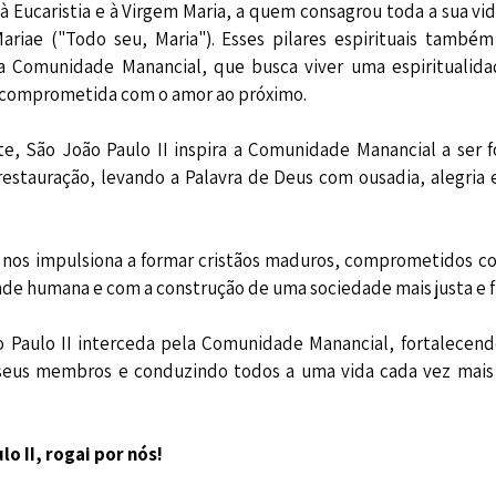
 à Eucaristia e à Virgem Maria, a quem consagrou toda a sua v
ariae ("Todo seu, Maria"). Esses pilares espirituais també
 Comunidade Manancial, que busca viver uma espiritualida
e comprometida com o amor ao próximo.
e, São João Paulo II inspira a Comunidade Manancial a ser f
estauração, levando a Palavra de Deus com ousadia, alegria e
nos impulsiona a formar cristãos maduros, comprometidos c
de humana e com a construção de uma sociedade mais justa e f
 Paulo II interceda pela Comunidade Manancial, fortalecend
seus membros e conduzindo todos a uma vida cada vez mais
o II, rogai por nós!