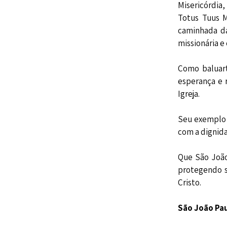
Misericórdia,
Totus Tuus M
caminhada da
missionária 
Como baluart
esperança e r
Igreja.
Seu exemplo 
com a dignida
Que São João
protegendo 
Cristo.
São João Paul