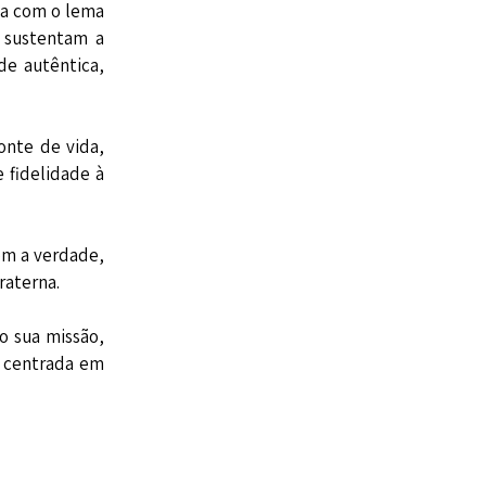
ida com o lema
m sustentam a
de autêntica,
onte de vida,
 fidelidade à
om a verdade,
raterna.
o sua missão,
 centrada em