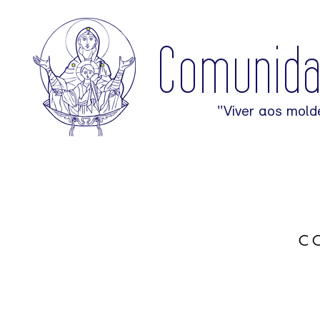
Comunid
"Viver aos mold
C