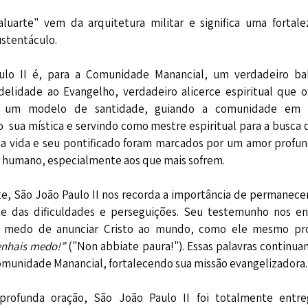
aluarte" vem da arquitetura militar e significa uma fortal
ustentáculo.
ulo II é, para a Comunidade Manancial, um verdadeiro bal
delidade ao Evangelho, verdadeiro alicerce espiritual que o
e um modelo de santidade, guiando a comunidade em s
 sua mística e servindo como mestre espiritual para a busca 
a vida e seu pontificado foram marcados por um amor profund
er humano, especialmente aos que mais sofrem.
, São João Paulo II nos recorda a importância de permanecer 
e das dificuldades e perseguições. Seu testemunho nos en
 medo de anunciar Cristo ao mundo, como ele mesmo p
enhais medo!”
("Non abbiate paura!"). Essas palavras continu
omunidade Manancial, fortalecendo sua missão evangelizadora.
ofunda oração, São João Paulo II foi totalmente entre